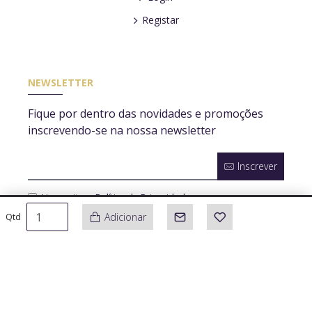
Registar
NEWSLETTER
Fique por dentro das novidades e promoções
inscrevendo-se na nossa newsletter
Inscrever
Li e aceito a
Política de Privacidade
Adicionar
Qtd
© 2020, Azinheira Luz, Todos os direitos reservados
by sensorial