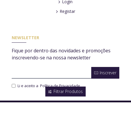
Login
Registar
NEWSLETTER
Fique por dentro das novidades e promoções
inscrevendo-se na nossa newsletter
Inscrever
Li e aceito a
Política de Privacidade
Filtrar Produtos
© 2020, Azinheira Luz, Todos os direitos reservados
by sensorial