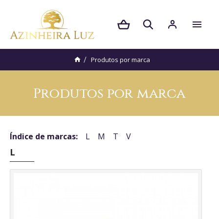
Produtos por marca
Produtos por marca
Índice de marcas:
L
M
T
V
L