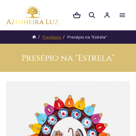
Presépios
Presépio na "Estrela"
Presépio na "Estrela"