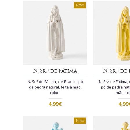
Novo
N. Sr.ª de Fátima
N. Sr.ª de
N. Sr.ª de Fátima, cor Branco, pó
N. Sr.ª de Fátima,
de pedra natural, feita à mão,
pó de pedra natu
color..
mão, col
4,99€
4,99
Novo