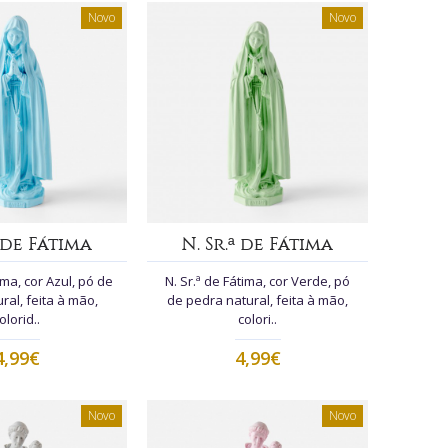
Novo
Novo
ª de Fátima
N. Sr.ª de Fátima
ima, cor Azul, pó de
N. Sr.ª de Fátima, cor Verde, pó
ral, feita à mão,
de pedra natural, feita à mão,
olorid..
colori..
4,99€
4,99€
Novo
Novo