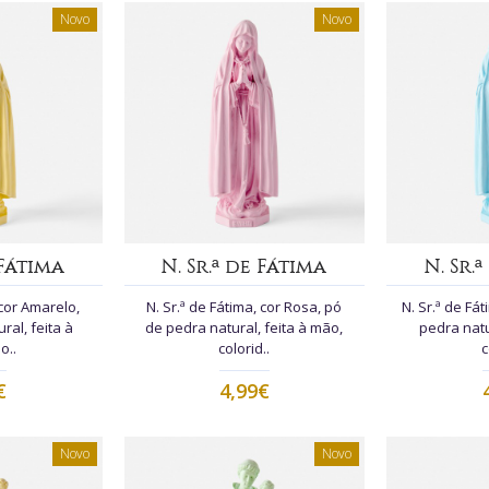
Novo
Novo
 Fátima
N. Sr.ª de Fátima
N. Sr.
 cor Amarelo,
N. Sr.ª de Fátima, cor Rosa, pó
N. Sr.ª de Fát
ral, feita à
de pedra natural, feita à mão,
pedra natu
o..
colorid..
c
€
4,99€
Novo
Novo