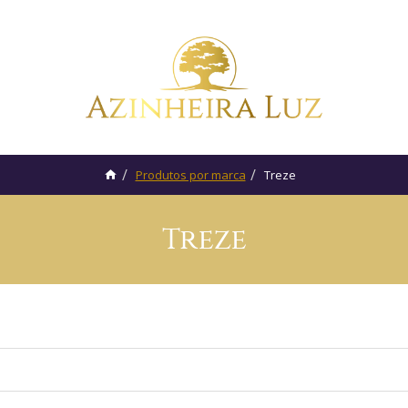
Produtos por marca
Treze
Treze