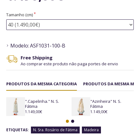
Tamanho (cm)
Modelo:
ASF1031-100-B
Free Shipping
Ao comprar este produto não paga portes de envio
PRODUTOS DA MESMA CATEGORIA
PRODUTOS DA MESMA MAR
".Capelinha." N. S.
"Azinheira" N. S.
Fátima
Fátima
1.149,00€
1.149,00€
ETIQUETAS:
N. Sra. Rosário de Fátima
Madeira