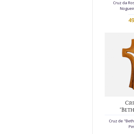
Cruz da Ro
Nogueir
49
Cr
"Bet
Cruz de "Bet
Pin