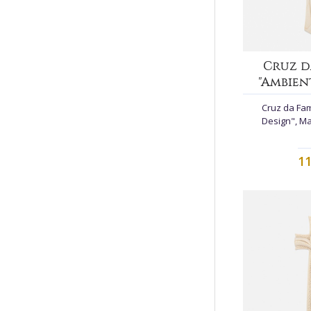
Cruz d
"Ambien
Cruz da Fam
Design", Ma
11