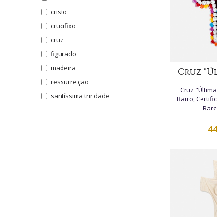
cristo
crucifixo
cruz
figurado
madeira
Cruz "Úl
ressurreição
Cruz "Última
santíssima trindade
Barro, Certifi
Barc
44