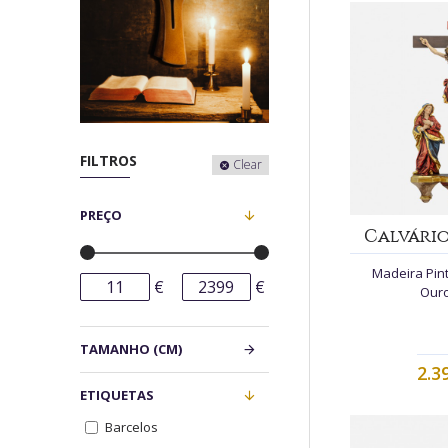
FILTROS
Clear
PREÇO
Calvário
Madeira Pint
€
€
Ouro
TAMANHO (CM)
2.3
ETIQUETAS
Barcelos