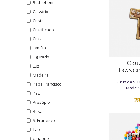
Bethlehem
Calvário
Cristo
Crucificado
Cruz
Família
Figurado
Cruz
Luz
Francis
Madeira
Cruz de S. F
Papa Francisco
Madeira
Paz
28
Presépio
Rosa
S. Francisco
Tao
cimabue