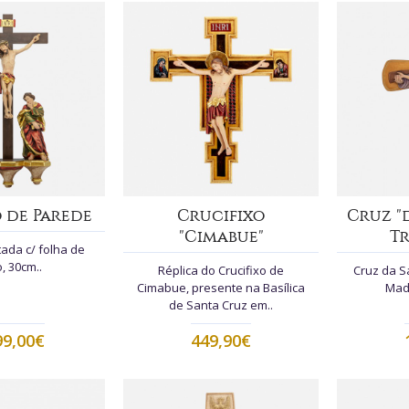
 de Parede
Crucifixo
Cruz "
"Cimabue"
T
ada c/ folha de
, 30cm..
Réplica do Crucifixo de
Cruz da S
Cimabue, presente na Basílica
Made
de Santa Cruz em..
99,00€
449,90€