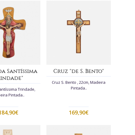
da Santíssima
Cruz "de S. Bento"
rindade"
Cruz S. Bento , 22cm, Madeira
Pintada..
antíssima Trindade,
ira Pintada..
184,90€
169,90€