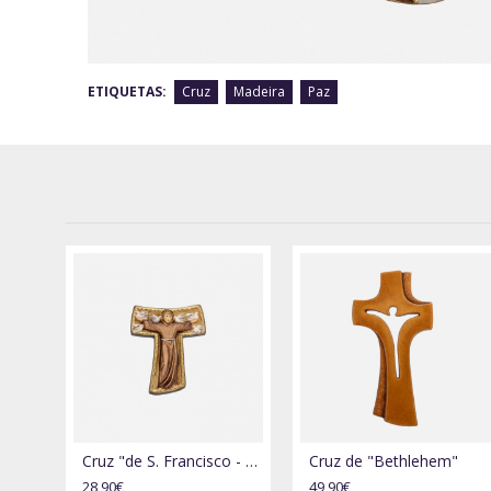
ETIQUETAS:
Cruz
Madeira
Paz
Cruz "de S. Francisco - Tao"
Cruz de "Bethlehem"
28,90€
49,90€