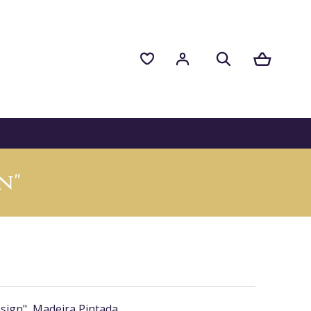
n"
sign", Madeira Pintada