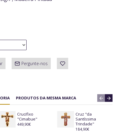
ar
Pergunte-nos
ORIA
PRODUTOS DA MESMA MARCA
Crucifixo
Cruz "da
C
"Cimabue"
Santíssima
1
Trindade"
449,90€
184,90€